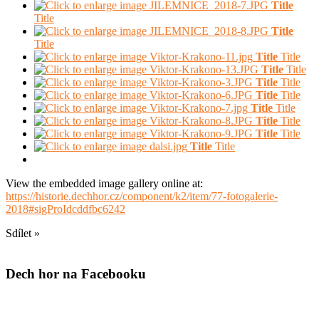
Title
Title
Title
Title
Title
Title
Title
Title
Title
Title
Title
Title
Title
Title
Title
Title
Title
Title
Title
Title
View the embedded image gallery online at:
https://historie.dechhor.cz/component/k2/item/77-fotogalerie-
2018#sigProIdcddfbc6242
Sdílet »
Dech hor na Facebooku